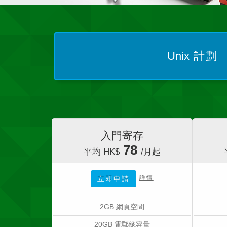
Unix
計劃
入門寄存
78
平均 HK$
/月起
詳情
立即申請
2GB 網頁空間
20GB 電郵總容量