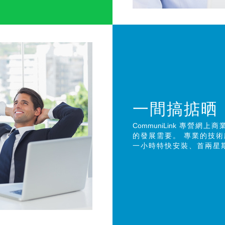
一間搞掂晒
CommuniLink
專營網上商
的發展需要。 專業的技
一小時特快安裝、首兩星