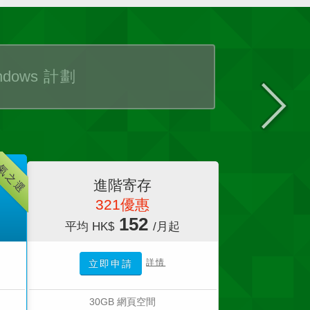
ndows
計劃
氣之選
進階寄存
321優惠
152
平均 HK$
/月起
詳情
立即申請
30GB 網頁空間