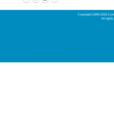
Copyright 1999-2026
Comm
All rights
監控電郵
ACRONIS Backup Solution, ACRONIS 備份方案, Virtual Private 
Server, Taiwan Server, Japan Server, China Server server m
email, Email Server Rental, Spam Controller, Global SMTP, 
Secondary MX Record dedicated server, Dell 伺服器租用, Dell Se
hosting, ssd hosting, SSD 網站寄存, Unix Hosting, Windows Host
datacenter, 伺服器託管, 托管伺服器, 香港數據中心