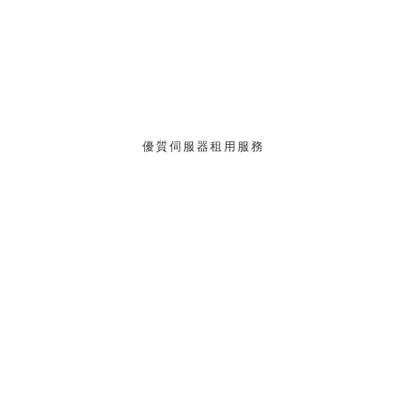
優質伺服器租用服務