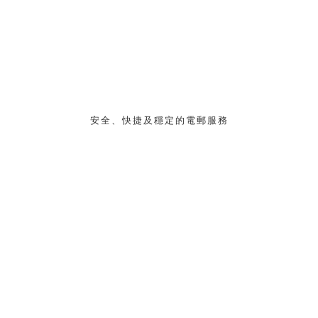
安全、快捷及穩定的電郵服務