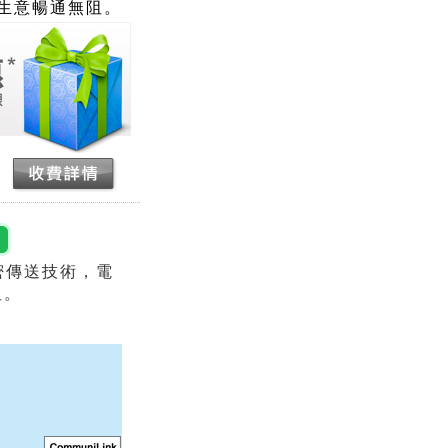
生意暢通無阻。
密傳送技術，電
阻。