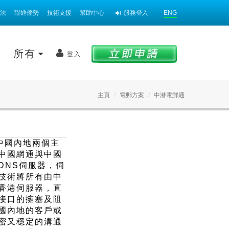
法
聯通優勢
技術支援
幫助中心
服務登入
ENG
案
所有
登入
主頁
電郵方案
中港電郵通
k於中國內地兩個主
中國網通與中國
DNS伺服器，伺
技術將所有由中
香港伺服器，直
接口的擁塞及阻
國內地的客戶或
密又穩定的溝通