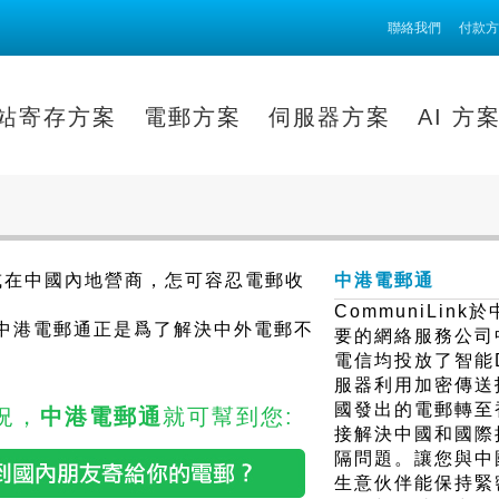
聯絡我們
付款方
站寄存方案
電郵方案
伺服器方案
AI 方
或在中國內地營商，怎可容忍電郵收
中港電郵通
CommuniLin
nk的中港電郵通正是爲了解決中外電郵不
要的網絡服務公司
電信均投放了智能
服器利用加密傳送
國發出的電郵轉至
況，
中港電郵通
就可幫到您:
接解決中國和國際
隔問題。讓您與中
生意伙伴能保持緊