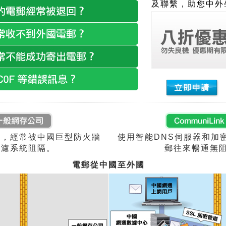
及聯繫，助您中外
時，經常被中國巨型防火牆
使用智能DNS伺服器和加
過濾系統阻隔。
郵往來暢通無
電郵從中國至外國