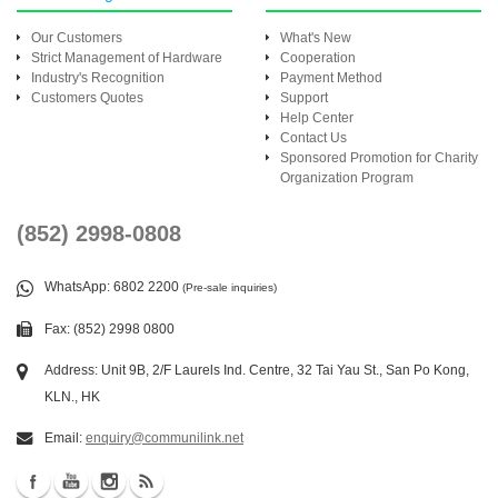
Our Customers
What's New
Strict Management of Hardware
Cooperation
Industry's Recognition
Payment Method
Customers Quotes
Support
Help Center
Contact Us
Sponsored Promotion for Charity
Organization Program
(852) 2998-0808
WhatsApp
: 6802 2200
(Pre-sale inquiries)
Fax: (852) 2998 0800
Address: Unit 9B, 2/F Laurels Ind. Centre, 32 Tai Yau St., San Po Kong,
KLN., HK
Email:
enquiry@communilink.net