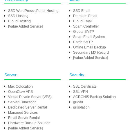
SSD WordPress cPanel Hosting
SSD Email
SSD Hosting
Premium Email
Cloud Hosting
Cloud Email
[Value Added Service]
Spam Controller
Global SMTP
Smart Email System
Catch SMTP
Offline Email Backup
Secondary MX Record
[Value Added Service]
Server
Security
Mac Colocation
SSL Certificate
OpenClaw VPS
SSL VPN
Virtual Private Server (VPS)
ACRONIS Backup Solution
Server Colocation
grMail
Dedicated Server Rental
grIsolation
Managed Services
Email Server Rental
Hardware Backup Solution
[Value Added Service]