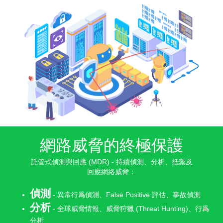
網路威脅的終極保護
託管式偵測與回應
(MDR)
- 持續偵測、分析、抵禦及
回應網絡威脅：
偵測
- 異常行爲偵測、
False Positive
評估、事故偵測
分析
- 全球威脅情報、威脅狩獵
(Threat Hunting)
、行爲
分析