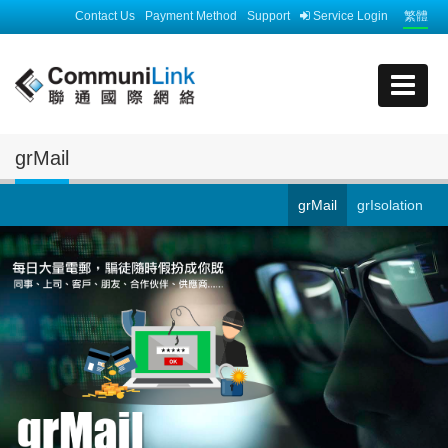
Contact Us
Payment Method
Support
Service Login
繁體
grMail
grMail
grIsolation