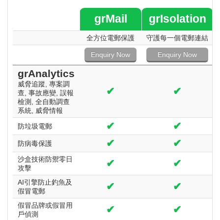
grMail
grIsolation
全方位電郵
保護
守護每一個電郵
連結
Enquiry Now
Enquiry Now
grAnalytics
威脅追蹤, 專案調
✔
✔
查, 事故應變, 誤報
檢測, 全自動調查
系統, 威脅情報
✔
✔
防垃圾電郵
✔
✔
防病毒保護
沙盒技術防禦零日
✔
✔
攻擊
AI引擎防止釣魚及
✔
✔
假冒電郵
假冒品牌或假冒用
✔
✔
戶偵測