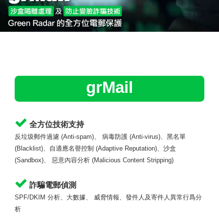
grMail
全方位技術支持
反垃圾郵件過濾
(Anti-spam)
、 病毒防護
(Anti-virus)
、黑名單
(Blacklist)
、自適應名譽控制
(Adaptive Reputation)
、沙盒
(Sandbox)
、 惡意內容分析 (
Malicious Content Stripping
)
詐騙電郵偵測
SPF/DKIM
分析、大數據、 威脅情報、發件人及寄件人異常行爲分
析