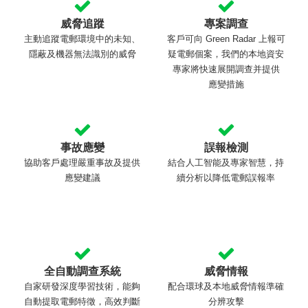
威脅追蹤
專案調查
主動追蹤電郵環境中的未知、
客戶可向
Green Radar
上報可
隱蔽及機器無法識別的威脅
疑電郵個案，我們的本地資安
專家將快速展開調查并提供
應變措施
事故應變
誤報檢測
協助客戶處理嚴重事故及提供
結合人工智能及專家智慧，持
應變建議
續分析以降低電郵誤報率
全自動調查系統
威脅情報
自家研發深度學習技術，能夠
配合環球及本地威脅情報準確
自動提取電郵特徵，高效判斷
分辨攻擊