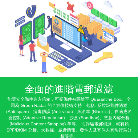
全面的進階電郵過濾
能讓安全郵件進入信箱，可疑郵件被隔離至
Quarantine Box
。 全
因為
Green Radar
的全方位技術支持，包括: 反垃圾郵件過濾
(Anti-spam)
、病毒防護
(Anti-virus)
、黑名單
(Blacklist)
、自適應名
譽控制
(Adaptive Reputation)
、沙盒
(Sandbox)
、惡意內容分析
(Malicious Content Stripping)
等等。 而詐騙電郵偵測，就有賴
SPF/DKIM
分析、大數據、威脅情報、發件人及寄件人異常行爲分
析等等。