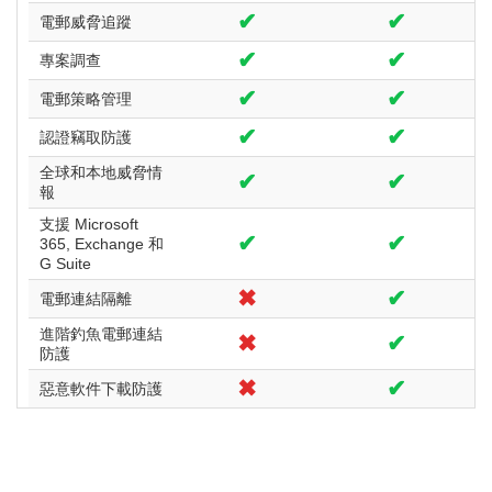
✔
✔
電郵威脅追蹤
✔
✔
專案調查
✔
✔
電郵策略管理
✔
✔
認證竊取防護
全球和本地威脅情
✔
✔
報
支援 Microsoft
✔
✔
365, Exchange 和
G Suite
✖
✔
電郵連結隔離
進階釣魚電郵連結
✖
✔
防護
✖
✔
惡意軟件下載防護