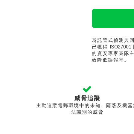
爲託管式偵測與
已獲得
ISO27001
的資安專家團隊
效降低誤報率。
威脅追蹤
主動追蹤電郵環境中的未知、隱蔽及機器
法識別的威脅