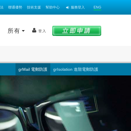
法
聯通優勢
技術支援
幫助中心
服務登入
ENG
案
所有
登入
grMail 電郵防護
grIsolation 進階電郵防護