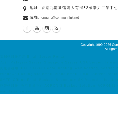
地址: 香港九龍新蒲崗大有街32號泰力工業中心
電郵:
enquiry@communilink.net
Copyright 1999-2026
Comm
All rights
電郵伺服器租用 Email Server Rental
7x24 Malaysia Server, Singapore Server, USA Server, Taiwan 
伺服器租用, Dell Server Rental hosting, web hosting, hosting 
Windows Hosting ssd email, cloud email, Email Server Renta
SMTP, Offline Email Backup, Secondary MX Record colocatio
托管伺服器, 香港數據中心 ACRONIS Backup Solution, ACRONIS 備份方案
maintenance service