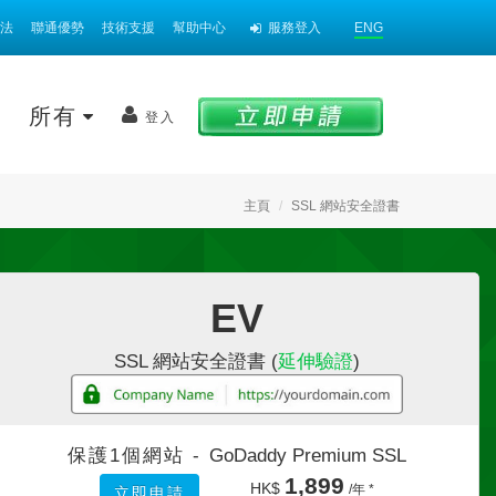
法
聯通優勢
技術支援
幫助中心
服務登入
ENG
案
所有
登入
主頁
SSL 網站安全證書
EV
SSL 網站安全證書 (
延伸驗證
)
保護1個網站 -
GoDaddy Premium SSL
1,899
HK$
/年 *
立即申請