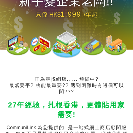
新手變企業老闆!!
1,999
只係 HK$
/年起
正為尋找網店...... 煩惱中?
最緊要平? 功能最重要?? 遇到困難時有邊個可以
問???
27年經驗，扎根香港，更體貼用家
需要!
CommuniLink
為您提供的, 是一站式網上商店顧問服