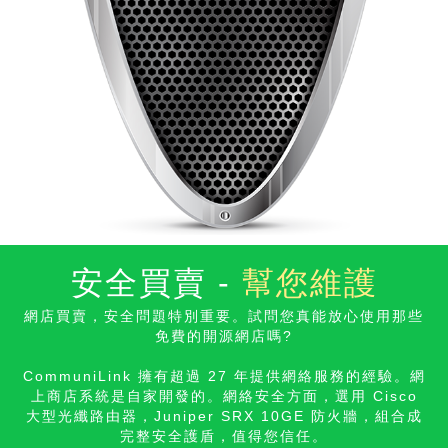
安全買賣 -
幫您維護
網店買賣，安全問題特別重要。試問您真能放心使用那些
免費的開源網店
嗎?
CommuniLink 擁有超過 27 年提供網絡服務的經驗。網
上商店系統是自家開發的。網絡安全方面，選用 Cisco
大型光纖路由器，Juniper SRX 10GE 防火牆，組合成
完整安全護盾，值得您信
任。