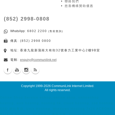
聯絡我們
慈善機構贊助優惠
(852) 2998-0808
WhatsApp
: 6802 2200
(售前查詢)
傳真: (852) 2998 0800
地址: 香港九龍新蒲崗大有街32號泰力工業中心2樓9B室
電郵:
enquiry@communilink.net
Copyright 1999-2026
CommuniLink Internet Limited
.
All rights reserved.
Online Shop Service eshop, online shop, onlineshop
hosting, web hosting, hosting hk, cloud hosting, ssd hosting,
SSD 網站寄存, Unix Hosting, Windows Hosting 7x24 ACRONIS
Backup Solution, ACRONIS 備份方案, Virtual Private Server