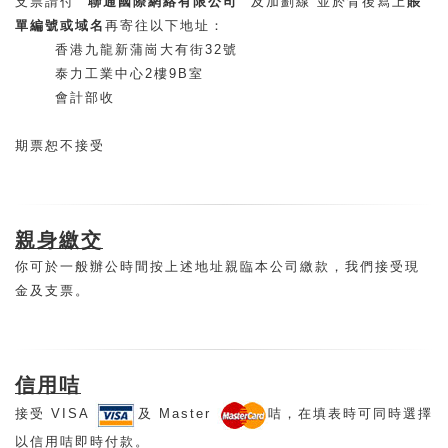
支票請付 "
聯通國際網絡有限公司
" 及加劃線 並於背後寫上
賬
單編號或域名
再寄往以下地址：
香港九龍新蒲崗大有街32號
泰力工業中心2樓9B室
會計部收
期票恕不接受
親身繳交
你可於一般辦公時間按上述地址親臨本公司繳款，我們接受現
金及支票。
信用咭
接受 VISA
及 Master
咭，在填表時可同時選擇
以信用咭即時付款。