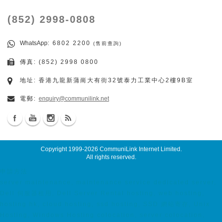
(852) 2998-0808
WhatsApp
: 6802 2200
(售前查詢)
傳真: (852) 2998 0800
地址: 香港九龍新蒲崗大有街32號泰力工業中心2樓9B室
電郵:
enquiry@communilink.net
Copyright 1999-2026
CommuniLink Internet Limited
.
All rights reserved.
申請方法
server maintenance, maintenance service dedicated server,
Dell 伺服器租用, Dell Server Rental hosting, web hosting,
hosting hk, cloud hosting, ssd hosting, SSD 網站寄存, Unix
Hosting, Windows Hosting colocation, server colocation,