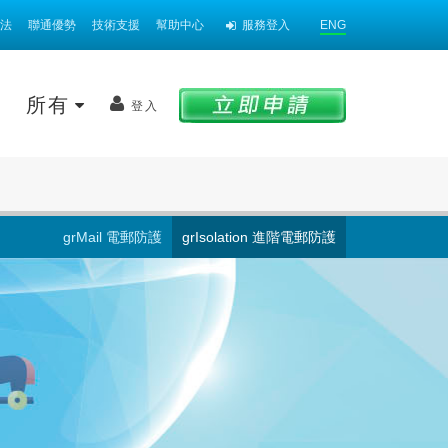
法
聯通優勢
技術支援
幫助中心
服務登入
ENG
案
所有
登入
grMail 電郵防護
grIsolation 進階電郵防護