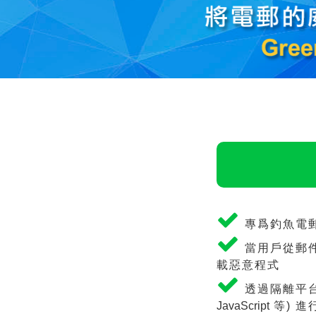
專爲釣魚電
當用戶從郵
載惡意程式
透過隔離平台
JavaScript
等) 