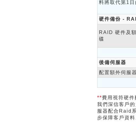
料將取代第1日
硬件備份 - RA
RAID 硬件及
碟
後備伺服器
配置額外伺服
**
費用視符硬件
我們深信客戶的
服器配合Rai
步保障客戶資料