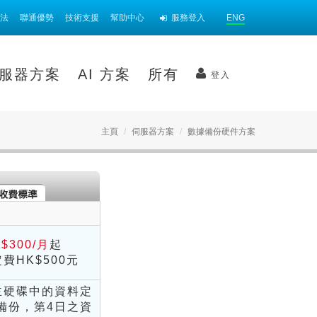
法
聯通優勢
技術支援
幫助中心
服務登入
ENG
方案
所有
登入
主頁
伺服器方案
數據備份硬件方案
$300
/月
起
費HK$500元
主硬碟中的資料定
備份，第4日之資