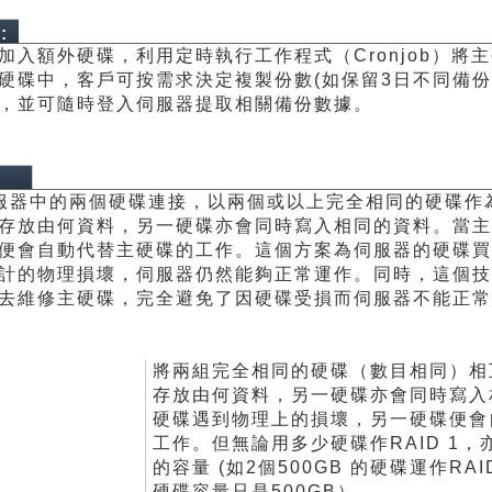
:
加入額外硬碟，利用定時執行工作程式（Cronjob）將
硬碟中，客戶可按需求決定複製份數(如保留3日不同備份
)，並可隨時登入伺服器提取相關備份數據。
伺服器中的兩個硬碟連接，以兩個或以上完全相同的硬碟作
存放由何資料，另一硬碟亦會同時寫入相同的資料。當主
便會自動代替主硬碟的工作。這個方案為伺服器的硬碟買
計的物理損壞，伺服器仍然能夠正常運作。同時，這個技
去維修主硬碟，完全避免了因硬碟受損而伺服器不能正常
將兩組完全相同的硬碟（數目相同）相
存放由何資料，另一硬碟亦會同時寫入
硬碟遇到物理上的損壞，另一硬碟便會
工作。但無論用多少硬碟作RAID 1
的容量 (如2個500GB 的硬碟運作RA
硬碟容量只是500GB）。