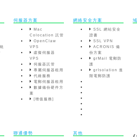
伺服器方案
網絡安全方案
Mac
SSL 網站安全
Colocation 託管
證書
OpenClaw
SSL VPN
統
VPS
ACRONIS 備
P
虛擬伺服器
份方案
VPS
grMail 電郵防
伺服器託管
護
專屬伺服器租用
grIsolation 進
代維服務
階電郵防護
電郵伺服器租用
數據備份硬件方
案
[增值服務]
聯通優勢
其他