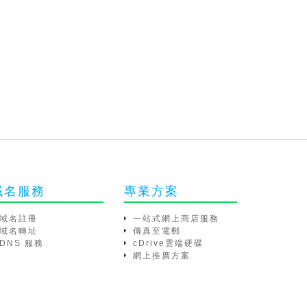
域名服務
專業方案
域名註冊
一站式網上商店服務
域名轉址
傳真至電郵
DNS 服務
cDrive雲端硬碟
網上推廣方案