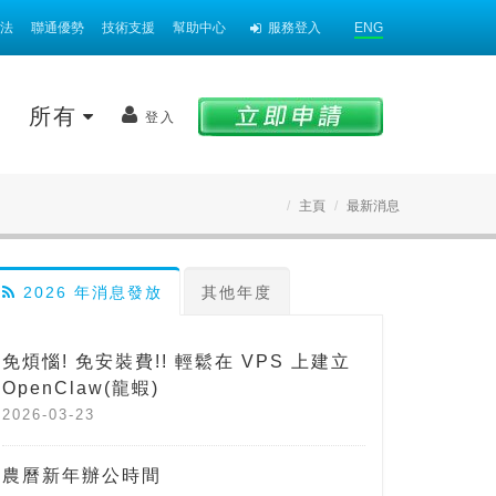
法
聯通優勢
技術支援
幫助中心
服務登入
ENG
案
所有
登入
主頁
最新消息
2026 年消息發放
其他年度
免煩惱! 免安裝費!! 輕鬆在 VPS 上建立
OpenClaw(龍蝦)
2026-03-23
農曆新年辦公時間